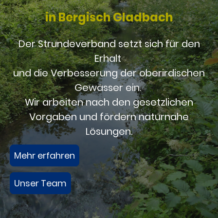
in Bergisch Gladbach
Der Strundeverband setzt sich für den
Erhalt
und die Verbesserung der oberirdischen
Gewässer ein.
Wir arbeiten nach den gesetzlichen
Vorgaben und fördern naturnahe
Lösungen.
Mehr erfahren
Unser Team