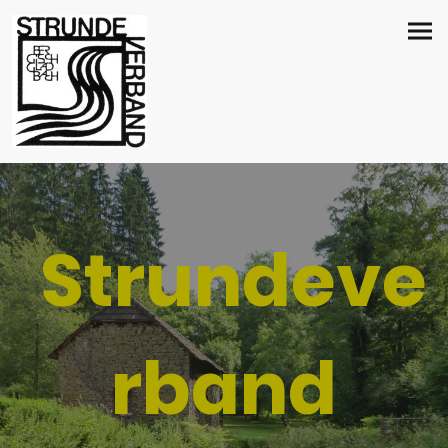
Strundeve
rband